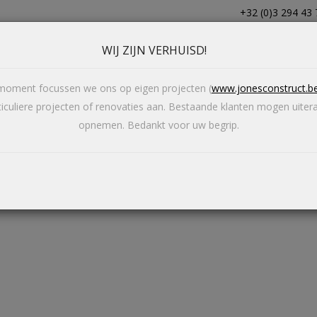
+32 (0)3 294 43 
WIJ ZIJN VERHUISD!
HOME
ACTIES
t moment focussen we ons op eigen projecten (
www.jonesconstruct.b
iculiere projecten of renovaties aan. Bestaande klanten mogen uiter
opnemen. Bedankt voor uw begrip.
APPARATUUR
SMEEDIJZER