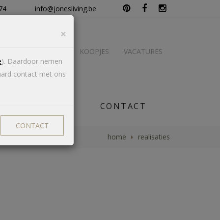
74
info@jonesliving.be
×
PERS
EVENTS
KOOPJES
VACATURES
e
). Daardoor nemen
aard contact met ons
REALISATIES
CONTACT
CONTACT
home
realisaties