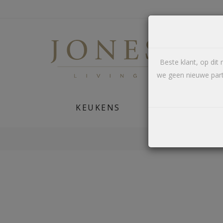
Beste klant, op di
we geen nieuwe part
KEUKENS
MAATWERK