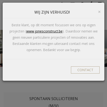
×
WIJ ZIJN VERHUISD!
Toggl
navig
Beste klant, op dit moment focussen we ons op eigen
projecten (
www.jonesconstruct.be
). Daardoor nemen we
geen nieuwe particuliere projecten of renovaties aan.
Bestaande klanten mogen uiteraard contact met ons
VACATURES
opnemen. Bedankt voor uw begrip.
CONTACT
home
SPONTAAN SOLLICITEREN
(M/V)