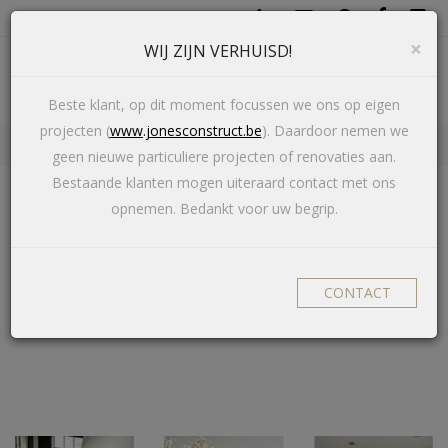
×
WIJ ZIJN VERHUISD!
Toggl
navig
Beste klant, op dit moment focussen we ons op eigen
projecten (
www.jonesconstruct.be
). Daardoor nemen we
realisaties
geen nieuwe particuliere projecten of renovaties aan.
Bestaande klanten mogen uiteraard contact met ons
opnemen. Bedankt voor uw begrip.
VORIG
VOLGEND
KONTICH TOTAALRENOVATIE
CONTACT
VILLA