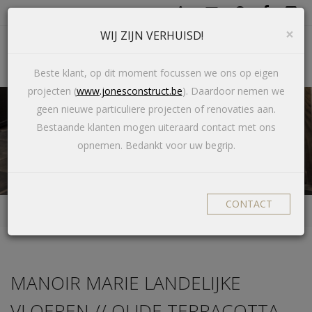
×
WIJ ZIJN VERHUISD!
Toggl
navig
Beste klant, op dit moment focussen we ons op eigen
projecten (
www.jonesconstruct.be
). Daardoor nemen we
geen nieuwe particuliere projecten of renovaties aan.
Bestaande klanten mogen uiteraard contact met ons
APPARATUUR // MANOIR MARIE
opnemen. Bedankt voor uw begrip.
LANDELIJKE VLOEREN
CONTACT
manoir marie landelijke vloeren
MANOIR MARIE LANDELIJKE
VLOEREN // OUDE TERRACOTTA